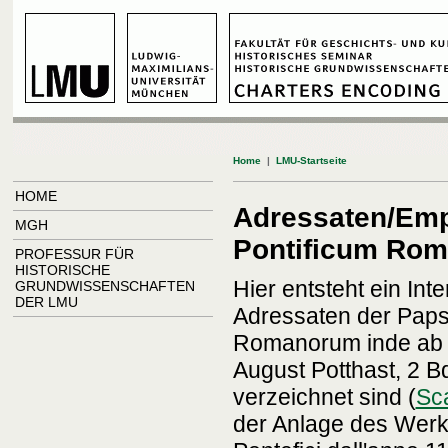
Home
|
LMU-Startseite
HOME
Adressaten/Empf
MGH
Pontificum Ro
PROFESSUR FÜR
HISTORISCHE
Hier entsteht ein In
GRUNDWISSENSCHAFTEN
DER LMU
Adressaten der Paps
Romanorum inde ab a
August Potthast, 2 B
verzeichnet sind (
Sca
der Anlage des Werkes