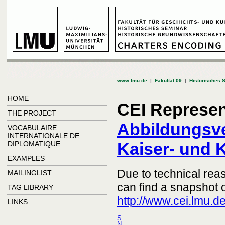
www.lmu.de
|
Fakultät 09
|
Historisches 
HOME
CEI Represen
THE PROJECT
Abbildungsve
VOCABULAIRE
INTERNATIONALE DE
Kaiser- und
DIPLOMATIQUE
EXAMPLES
Due to technical rea
MAILINGLIST
can find a snapshot o
TAG LIBRARY
http://www.cei.lmu.d
LINKS