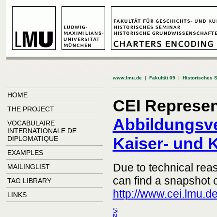
www.lmu.de
|
Fakultät 09
|
Historisches 
HOME
CEI Represen
THE PROJECT
Abbildungsve
VOCABULAIRE
INTERNATIONALE DE
Kaiser- und
DIPLOMATIQUE
EXAMPLES
Due to technical rea
MAILINGLIST
can find a snapshot o
TAG LIBRARY
http://www.cei.lmu.d
LINKS